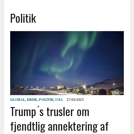
Politik
GLOBAL
,
KRISE
,
POLITIK
,
USA
27/03/2025
Trump ́s trusler om
fjendtlig annektering af