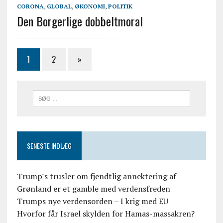
CORONA
,
GLOBAL
,
ØKONOMI
,
POLITIK
Den Borgerlige dobbeltmoral
1
2
»
SENESTE INDLÆG
Trump ́s trusler om fjendtlig annektering af
Grønland er et gamble med verdensfreden
Trumps nye verdensorden – I krig med EU
Hvorfor får Israel skylden for Hamas-massakren?