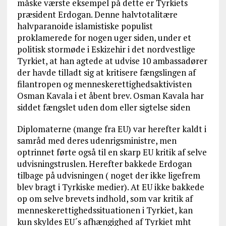
måske værste eksempel på dette er Tyrkiets
præsident Erdogan. Denne halvtotalitære
halvparanoide islamistiske populist
proklamerede for nogen uger siden, under et
politisk stormøde i Eskizehir i det nordvestlige
Tyrkiet, at han agtede at udvise 10 ambassadører
der havde tilladt sig at kritisere fængslingen af
filantropen og menneskerettighedsaktivisten
Osman Kavala i et åbent brev. Osman Kavala har
siddet fængslet uden dom eller sigtelse siden
Diplomaterne (mange fra EU) var herefter kaldt i
samråd med deres udenrigsministre, men
optrinnet førte også til en skarp EU kritik af selve
udvisningstruslen. Herefter bakkede Erdogan
tilbage på udvisningen ( noget der ikke ligefrem
blev bragt i Tyrkiske medier). At EU ikke bakkede
op om selve brevets indhold, som var kritik af
menneskerettighedssituationen i Tyrkiet, kan
kun skyldes EU´s afhængighed af Tyrkiet mht