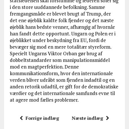
statsledelsen skal forstumme og lederen soler sig
i den store uuddannede befolkning. Samme
fremgangsmåde er blevet brugt af Trump, der
det ene øjeblik kaldte folk fjender og det næste
øjeblik hans bedste venner, afhængig af hvornår
han fandt dette opportunt. Ungarn og Polen er i
øjeblikket under beskydning fra EU, fordi de
bevæger sig mod en mere totalitær styreform.
Specielt Ungarns Viktor Orban gør brug af
dobbeltstandarder som manipulationsmiddel
mod en magtperfektion. Denne
kommunikationsform, hvor den internationale
verden bliver udråbt som fjenden indadtil og en
anden retorik udadtil, er gift for de demokratiske
værdier og det internationale samfunds evne til
at agere mod fælles problemer.
Forrige indlæg
Næste indlæg