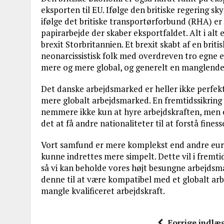
eksporten til EU. Ifølge den britiske regering 
ifølge det britiske transportørforbund (RHA) er
papirarbejde der skaber eksportfaldet. Alt i alt 
brexit Storbritannien. Et brexit skabt af en brit
neonarcissistisk folk med overdreven tro egne ev
mere og mere global, og generelt en manglende 
Det danske arbejdsmarked er heller ikke perfekt
mere globalt arbejdsmarked. En fremtidssikring v
nemmere ikke kun at hyre arbejdskraften, men o
det at få andre nationaliteter til at forstå fin
Vort samfund er mere komplekst end andre eur
kunne indrettes mere simpelt. Dette vil i fremt
så vi kan beholde vores højt besungne arbejdsm
denne til at være kompatibel med et globalt arb
mangle kvalificeret arbejdskraft.
Forrige indlæ