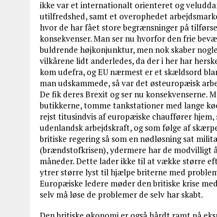
ikke var et internationalt orienteret og veluddan
utilfredshed, samt et overophedet arbejdsmarke
hvor de har fået store begrænsninger på tilførs
konsekvenser. Man ser nu hvorfor den frie bevæge
buldrende højkonjunktur, men nok skaber nogle 
vilkårene lidt anderledes, da der i her har hers
kom udefra, og EU nærmest er et skældsord bland
man udskammede, så var det østeuropæisk arbej
De fik deres Brexit og ser nu konsekvenserne. M
butikkerne, tomme tankstationer med lange køer 
rejst titusindvis af europæiske chauffører hjem,
udenlandsk arbejdskraft, og som følge af skærpel
britiske regering så som en nødløsning sat milit
(brændstofkrisen), ydermere har de modvilligt å
måneder. Dette lader ikke til at vække større e
ytrer større lyst til hjælpe briterne med problem
Europæiske ledere møder den britiske krise me
selv må løse de problemer de selv har skabt.
Den britiske økonomi er også hårdt ramt på ekspo