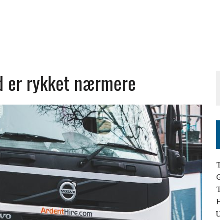
d er rykket nærmere
T
H
U