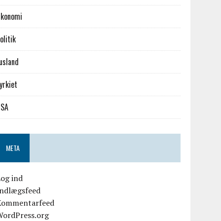
konomi
olitik
usland
yrkiet
USA
META
og ind
Indlægsfeed
Kommentarfeed
WordPress.org