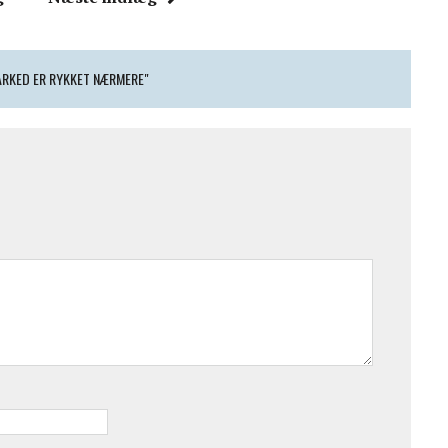
ARKED ER RYKKET NÆRMERE"