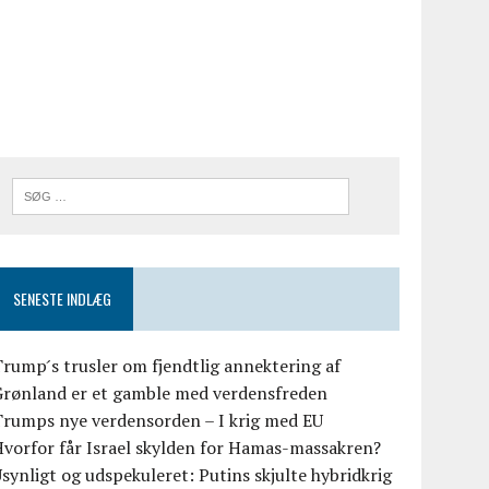
SENESTE INDLÆG
rump ́s trusler om fjendtlig annektering af
Grønland er et gamble med verdensfreden
Trumps nye verdensorden – I krig med EU
vorfor får Israel skylden for Hamas-massakren?
synligt og udspekuleret: Putins skjulte hybridkrig