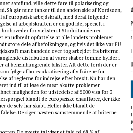
net samfund, ville dette føre til polarisering og
Ø
d. Så går mine tanker til den anden side af Nordsøen,
el af europæisk arbejdskraft, med deraf følgende
P
lse af arbejdskraften er en god ide, specielt i
brohoveder for væksten. I Storbritannien er
r
ket en udbredt opfattelse at alle landets problemer
t store dele af befolkningen, og hvis det ikke var EU
T
dskraft man bandede over tog arbejdet fra briterne.
anglende distribution af varer skaber tomme hylder i
af benzinhungrende bilister. Alt dette fordi der er
 som følge af bureaukratisering af vilkårene for
se af reglerne for indrejse efter brexit. Nu har den
æret ind til at løse de mest akutte problemer
bnet muligheden for udstedelse af 5000 visa for 3
fterspørgsel blandt de europæiske chauffører, der ikke
er de selv har skabt. Heller ikke blandt de
L
dfølelse. De siger næsten samstemmende at briterne
rten. De nyeste tal viser et fald på 68 % af