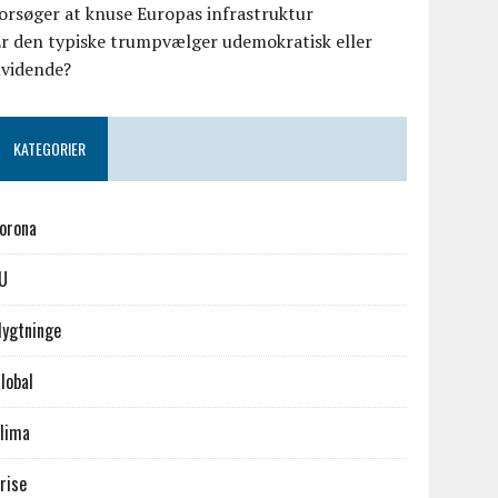
orsøger at knuse Europas infrastruktur
r den typiske trumpvælger udemokratisk eller
uvidende?
KATEGORIER
orona
U
lygtninge
lobal
lima
rise