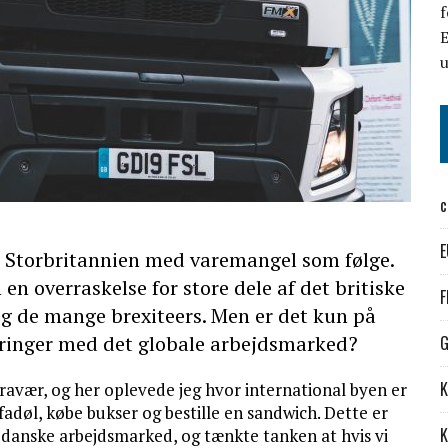
f
E
c
E
i Storbritannien med varemangel som følge.
 en overraskelse for store dele af det britiske
F
 og de mange brexiteers. Men er det kun på
dringer med det globale arbejdsmarked?
G
K
fravær, og her oplevede jeg hvor international byen er
n fadøl, købe bukser og bestille en sandwich. Dette er
K
t danske arbejdsmarked, og tænkte tanken at hvis vi