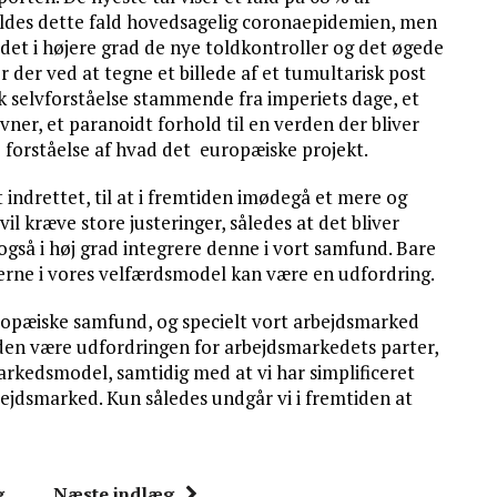
skyldes dette fald hovedsagelig coronaepidemien, men
 det i højere grad de nye toldkontroller og det øgede
er der ved at tegne et billede af et tumultarisk post
isk selvforståelse stammende fra imperiets dage, et
ner, et paranoidt forhold til en verden der bliver
forståelse af hvad det europæiske projekt.
 indrettet, til at i fremtiden imødegå et mere og
il kræve store justeringer, således at det bliver
gså i høj grad integrere denne i vort samfund. Bare
esserne i vores velfærdsmodel kan være en udfordring.
opæiske samfund, og specielt vort arbejdsmarked
iden være udfordringen for arbejdsmarkedets parter,
arkedsmodel, samtidig med at vi har simplificeret
ejdsmarked. Kun således undgår vi i fremtiden at
g
Næste indlæg