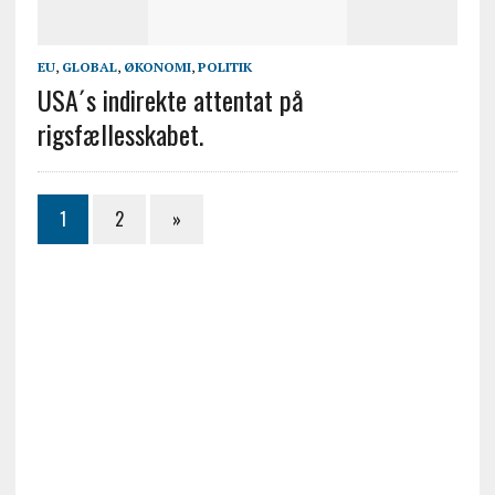
EU
,
GLOBAL
,
ØKONOMI
,
POLITIK
USA´s indirekte attentat på
rigsfællesskabet.
1
2
»