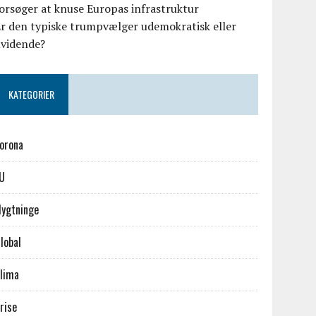
orsøger at knuse Europas infrastruktur
r den typiske trumpvælger udemokratisk eller
uvidende?
KATEGORIER
orona
U
lygtninge
lobal
lima
rise