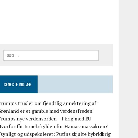
SENESTE INDLÆG
rump ́s trusler om fjendtlig annektering af
Grønland er et gamble med verdensfreden
Trumps nye verdensorden – I krig med EU
vorfor får Israel skylden for Hamas-massakren?
synligt og udspekuleret: Putins skjulte hybridkrig