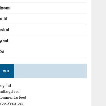
konomi
olitik
usland
yrkiet
USA
META
og ind
Indlægsfeed
Kommentarfeed
WordPress.org