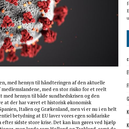
f
E
c
E
ken, med hensyn til håndteringen af den aktuelle
F
f medlemslandene, med en stor risiko for et reelt
llit med hensyn til både sundhedskrisen og den
G
e at der har været et historisk økonomisk
Spanien, Italien og Grækenland, men vi er nu i en helt
K
sentiel betydning at EU laver vores egen solidariske
 efter sidste store krise. Det kan kun gøres ved hjælp
K
ationer, men lande som Holland og Tyskland, samt de