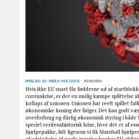
INDLÆG AF:
NIELS-OLE GOUL
05/04/2020
Hvis ikke EU snart får fødderne ud af startblok
coronakrise, er der en mulig kæmpe splittelse a
kollaps af unionen. Unionen har reelt spillet fa
økonomiske lussing der følger. Det kan godt vær
overforbrug og dårlig økonomisk styring i både 
speciel verdenshistorisk krise, hvor det er af es
hjælpepakke, lidt ligesom vi fik Marshall hjælpen
af udstedelse af nogle massive bunker EU oblig