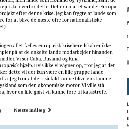
eptiske overfor dette. Det er nu at et samlet Europa
Ø
rojekt efter denne krise. Jeg kan frygte at lande som
re for at blive de næste ofre for nationalistiske
P
et)
r
ingen af et fælles europæisk kriseberedskab er ikke
T
mpler på at de enkelte lande modarbejder hinanden
midler. Vi ser Cuba, Rusland og Kina
uropæisk hjælp. Hvis ikke vi vågner op, tror jeg at det
ker dette vil der kun være en lille gruppe lande
rfra. Jeg tror at det i så fald kunne blive en stamme
yskland som den økonomiske motor. Vi ville stå
 hvor en lille gnist vil kunne føre til katastrofe.
L
g
Næste indlæg