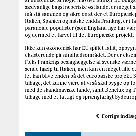
sædvanlige bagstræberiske østlande, er meget sk
må stå sammen og sikre os at der et Europæisk p
Italien, Spanien og måske endda Frankrig, er i fa
paranoide populister (som England lige har vær
og dermed et farvel til det Europæiske projekt.
Ikke kun økonomisk har EU spillet fallit, opbygn
eksisterende på sundhedsområdet. Der er ekse
F.eks Frankrigs beslaglæggelse af svenske værne
sende hjælp til Italien, men kun en meget lille e
let kan blive enden på det europæiske projekt. S
tilbage, det kunne være at vi så skal bygge op fo
med de skandinaviske lande, samt Benelux og T
tilbage med et fattigt og sprængfarligt Sydeuropa,
Forrige indlæ