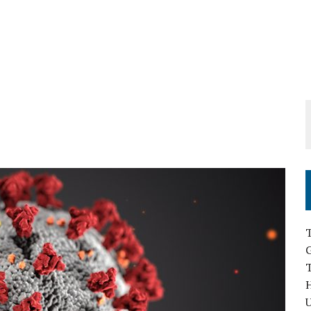
T
H
U